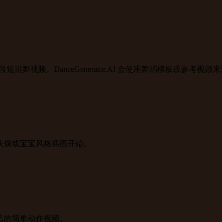
跳舞视频。DanceGenerator.AI 会使用舞蹈模板或参
头像或宝宝风格插画开始。
己的简单动作视频。