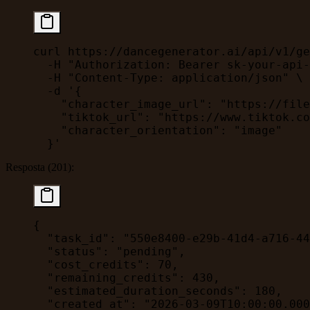
curl
 https://dancegenerator.ai/api/v1/ge
  -H
 "Authorization: Bearer sk-your-api-
  -H
 "Content-Type: application/json"
 \
  -d
 '{
    "character_image_url": "https://file
    "tiktok_url": "https://www.tiktok.co
    "character_orientation": "image"
  }'
Resposta (201):
{
  "task_id"
: 
"550e8400-e29b-41d4-a716-44
  "status"
: 
"pending"
,
  "cost_credits"
: 
70
,
  "remaining_credits"
: 
430
,
  "estimated_duration_seconds"
: 
180
,
  "created_at"
: 
"2026-03-09T10:00:00.000