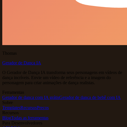
Thomas
Gerador de Dança IA
O Gerador de Dança IA transforma seus personagens em vídeos de
dança incríveis. Envie um vídeo de referência e a imagem do
personagem para criar animações de dança realistas.
Ferramentas
Gerador de dança com IA grátis
Gerador de dança de bebê com IA
Sobre
Templates
Recursos
Preços
Recursos
Blog
Todas as ferramentas
Para Desenvolvedores