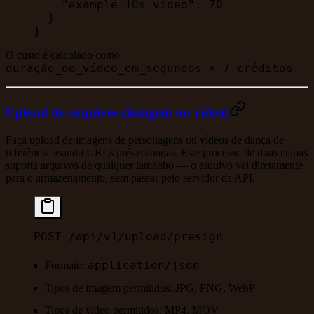
    "example_10s_video"
: 
70
  }
}
O custo é calculado como
duração_do_vídeo_em_segundos × 7 créditos
.
Upload de arquivos (imagem ou vídeo)
Faça upload de imagens de personagens ou vídeos de dança de
referência usando URLs pré-assinadas. Este processo de duas etapas
suporta arquivos de qualquer tamanho — o arquivo vai diretamente
para o armazenamento, sem passar pelo servidor da API.
POST /api/v1/upload/presign
application/json
Formato:
Tipos de imagem permitidos:
JPG, PNG, WebP
Tipos de vídeo permitidos:
MP4, MOV