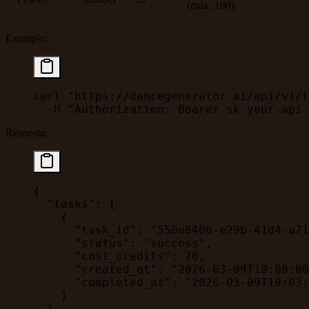
(máx. 100)
Exemplo:
curl
 "https://dancegenerator.ai/api/v1/t
  -H
 "Authorization: Bearer sk-your-api-
Resposta:
{
  "tasks"
: [
    {
      "task_id"
: 
"550e8400-e29b-41d4-a71
      "status"
: 
"success"
,
      "cost_credits"
: 
70
,
      "created_at"
: 
"2026-03-09T10:00:00
      "completed_at"
: 
"2026-03-09T10:03:
    }
  ],