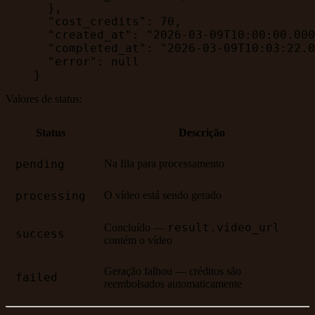
  },
  "cost_credits"
: 
70
,
  "created_at"
: 
"2026-03-09T10:00:00.000
  "completed_at"
: 
"2026-03-09T10:03:22.0
  "error"
: 
null
}
Valores de status:
Status
Descrição
pending
Na fila para processamento
processing
O vídeo está sendo gerado
result.video_url
Concluído —
success
contém o vídeo
Geração falhou — créditos são
failed
reembolsados automaticamente