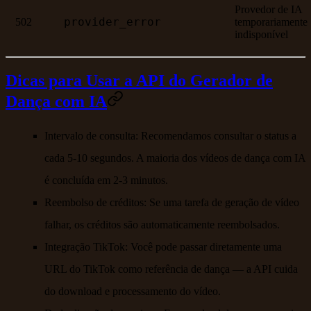
Provedor de IA
provider_error
502
temporariamente
indisponível
Dicas para Usar a API do Gerador de
Dança com IA
Intervalo de consulta:
Recomendamos consultar o status a
cada 5-10 segundos. A maioria dos vídeos de dança com IA
é concluída em 2-3 minutos.
Reembolso de créditos:
Se uma tarefa de geração de vídeo
falhar, os créditos são automaticamente reembolsados.
Integração TikTok:
Você pode passar diretamente uma
URL do TikTok como referência de dança — a API cuida
do download e processamento do vídeo.