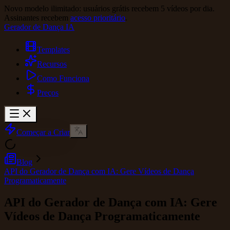
Novo modelo ilimitado: usuários grátis recebem 5 vídeos por dia.
Assinantes recebem
acesso prioritário
.
Gerador de Dança IA
Templates
Recursos
Como Funciona
Preços
Começar a Criar
Blog
API do Gerador de Dança com IA: Gere Vídeos de Dança
Programaticamente
API do Gerador de Dança com IA: Gere
Vídeos de Dança Programaticamente