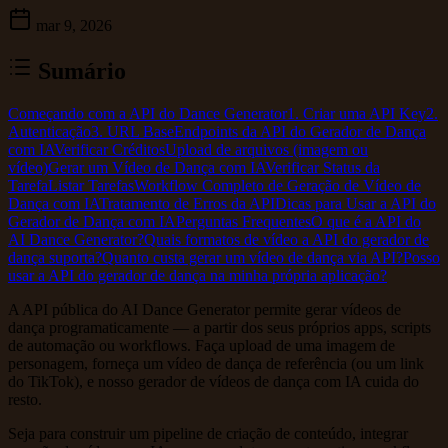
mar 9, 2026
Sumário
Começando com a API do Dance Generator
1. Criar uma API Key
2.
Autenticação
3. URL Base
Endpoints da API do Gerador de Dança
com IA
Verificar Créditos
Upload de arquivos (imagem ou
vídeo)
Gerar um Vídeo de Dança com IA
Verificar Status da
Tarefa
Listar Tarefas
Workflow Completo de Geração de Vídeo de
Dança com IA
Tratamento de Erros da API
Dicas para Usar a API do
Gerador de Dança com IA
Perguntas Frequentes
O que é a API do
AI Dance Generator?
Quais formatos de vídeo a API do gerador de
dança suporta?
Quanto custa gerar um vídeo de dança via API?
Posso
usar a API do gerador de dança na minha própria aplicação?
A API pública do AI Dance Generator permite gerar vídeos de
dança programaticamente — a partir dos seus próprios apps, scripts
de automação ou workflows. Faça upload de uma imagem de
personagem, forneça um vídeo de dança de referência (ou um link
do TikTok), e nosso gerador de vídeos de dança com IA cuida do
resto.
Seja para construir um pipeline de criação de conteúdo, integrar