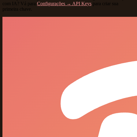
com IA? Vá para
Configurações → API Keys
para criar sua
primeira chave.