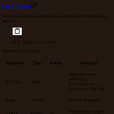
Listar Tarefas
Recupere seu histórico de tarefas com paginação e filtro de status
opcional.
GET /api/v1/tasks
Parâmetros de consulta:
Parâmetro
Tipo
Padrão
Descrição
Filtrar por status:
pending
,
status
string
—
processing
,
success
failed
,
page
number
1
Número da página
Resultados por página
limit
number
20