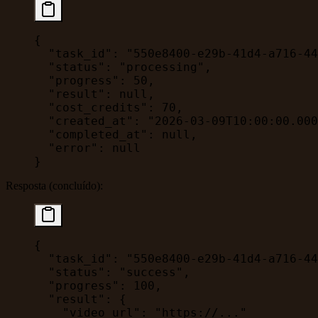
{
  "task_id"
: 
"550e8400-e29b-41d4-a716-44
  "status"
: 
"processing"
,
  "progress"
: 
50
,
  "result"
: 
null
,
  "cost_credits"
: 
70
,
  "created_at"
: 
"2026-03-09T10:00:00.000
  "completed_at"
: 
null
,
  "error"
: 
null
}
Resposta (concluído):
{
  "task_id"
: 
"550e8400-e29b-41d4-a716-44
  "status"
: 
"success"
,
  "progress"
: 
100
,
  "result"
: {
    "video_url"
: 
"https://..."