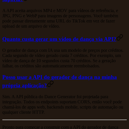
A API aceita arquivos MP4 e MOV para vídeos de referência, e
JPG, PNG e WebP para imagens de personagens. Você também
pode passar diretamente uma URL do TikTok em vez de fazer
upload de um arquivo de vídeo.
Quanto custa gerar um vídeo de dança via API?
O gerador de dança com IA usa um modelo de preços por créditos.
Cada segundo de vídeo gerado custa 7 créditos. Por exemplo, um
vídeo de dança de 10 segundos custa 70 créditos. Se a geração
falhar, os créditos são automaticamente reembolsados.
Posso usar a API do gerador de dança na minha
própria aplicação?
Sim. A API pública do Dance Generator foi projetada para
integração. Todos os endpoints suportam CORS, então você pode
chamá-los de apps web, backends mobile, scripts de automação ou
qualquer cliente HTTP.
Pronto para começar a construir com a API do gerador de dança