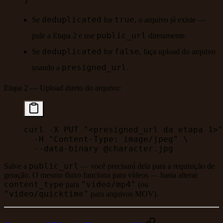
deduplicated
true
Se
for
, o arquivo já existe —
public_url
pule a Etapa 2 e use
diretamente.
deduplicated
false
Se
for
, faça upload do arquivo
presigned_url
usando a
.
Etapa 2 — Upload direto do arquivo:
curl
 -X
 PUT
 "<presigned_url da etapa 1>"
  -H
 "Content-Type: image/jpeg"
 \
  --data-binary
 @character.jpg
public_url
Salve a
— você precisará dela para a requisição de
geração. O mesmo fluxo funciona para vídeos — basta alterar
content_type
"video/mp4"
para
(ou
"video/quicktime"
para arquivos MOV).