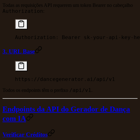
Todas as requisições API requerem um token Bearer no cabeçalho
Authorization
:
Authorization:
 Bearer
 sk-your-api-key-he
3. URL Base
https://dancegenerator.ai/api/v1
/api/v1
Todos os endpoints têm o prefixo
.
Endpoints da API do Gerador de Dança
com IA
Verificar Créditos