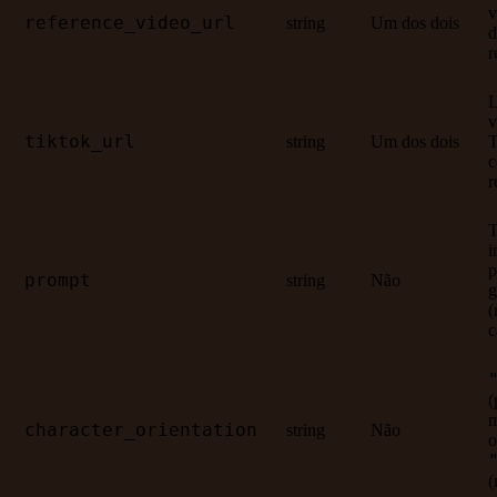
v
reference_video_url
string
Um dos dois
d
r
L
v
tiktok_url
string
Um dos dois
T
r
T
i
p
prompt
string
Não
g
(
c
(
m
character_orientation
string
Não
o
(