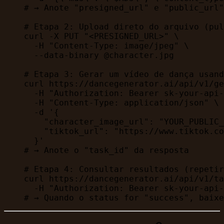
# → Anote "presigned_url" e "public_url"
# Etapa 2: Upload direto do arquivo (pul
curl
 -X
 PUT
 "<PRESIGNED_URL>"
 \
  -H
 "Content-Type: image/jpeg"
 \
  --data-binary
 @character.jpg
# Etapa 3: Gerar um vídeo de dança usand
curl
 https://dancegenerator.ai/api/v1/ge
  -H
 "Authorization: Bearer sk-your-api-
  -H
 "Content-Type: application/json"
 \
  -d
 '{
    "character_image_url": "YOUR_PUBLIC_
    "tiktok_url": "https://www.tiktok.co
  }'
# → Anote o "task_id" da resposta
# Etapa 4: Consultar resultados (repetir
curl
 https://dancegenerator.ai/api/v1/ta
  -H
 "Authorization: Bearer sk-your-api-
# → Quando o status for "success", baixe