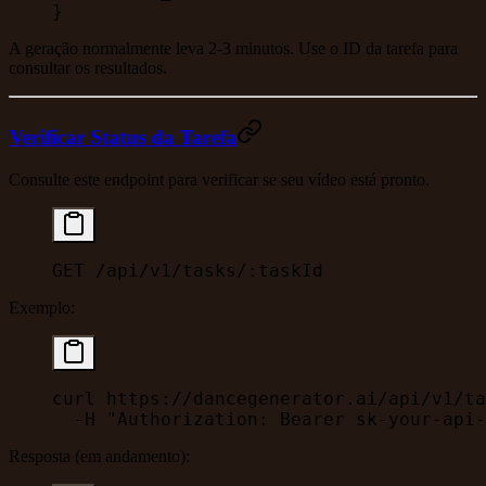
}
A geração normalmente leva 2-3 minutos. Use o ID da tarefa para
consultar os resultados.
Verificar Status da Tarefa
Consulte este endpoint para verificar se seu vídeo está pronto.
GET /api/v1/tasks/:taskId
Exemplo:
curl
 https://dancegenerator.ai/api/v1/ta
  -H
 "Authorization: Bearer sk-your-api-
Resposta (em andamento):