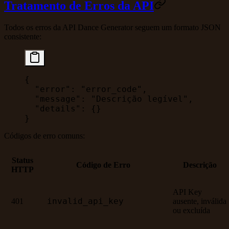
Tratamento de Erros da API
Todos os erros da API Dance Generator seguem um formato JSON
consistente:
{
  "error"
: 
"error_code"
,
  "message"
: 
"Descrição legível"
,
  "details"
: {}
}
Códigos de erro comuns:
Status
Código de Erro
Descrição
HTTP
API Key
invalid_api_key
401
ausente, inválida
ou excluída