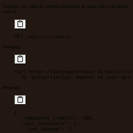
Verifique seu saldo de créditos atual antes de gerar vídeos de dança
com IA.
GET /api/v1/credits
Exemplo:
curl
 https://dancegenerator.ai/api/v1/cr
  -H
 "Authorization: Bearer sk-your-api-
Resposta:
{
  "remaining_credits"
: 
500
,
  "cost_reference"
: {
    "per_second"
: 
7
,